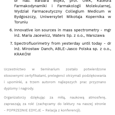
dr hab. Barbara Bojko, prof. UMK, Katedra
Farmakodynamiki i Farmakologii Molekularnej,
Wydział Farmaceutyczny Collegium Medicum w
Bydgoszczy, Uniwersytet Mikołaja Kopernika w
Toruniu
Innovative ion sources in mass spectrometry - mgr
inż. Maria Jacewicz, Waters Sp. z o.o., Warszawa
Spectrofluorimetry from yesterday until today - dr
inż. Mirosław Danch, ABLE-Jasco Polska sp. z o.o.,
KRAKÓW
Uczestnictwo w Seminarium zostało potwierdzone
stosownymi certyfikatami, prelegenci otrzymali podziękowania
i upominki, a trzem autorom najlepszych prac przyznano
dyplomy i nagrody.
Organizatorzy dziękując za miłą, naukową atmosferę,
zapraszają za rok! (zachęcamy do lektury na naszej stronie
- POPRZEDNIE EDYCJE – Relacja z konferencji).