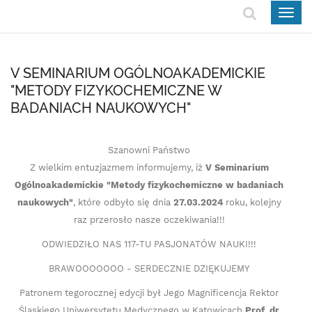
Togg
navig
V SEMINARIUM OGÓLNOAKADEMICKIE
"METODY FIZYKOCHEMICZNE W
BADANIACH NAUKOWYCH"
Szanowni Państwo
Z wielkim entuzjazmem informujemy, iż
V Seminarium
Ogólnoakademickie "Metody fizykochemiczne w badaniach
naukowych"
, które odbyło się dnia
27.03.2024
roku, kolejny
raz przerosło nasze oczekiwania!!!
ODWIEDZIŁO NAS 117-TU PASJONATÓW NAUKI!!!
BRAWOOOOOOO - SERDECZNIE DZIĘKUJEMY
Patronem tegorocznej edycji był Jego Magnificencja Rektor
Śląskiego Uniwersytetu Medycznego w Katowicach
Prof. dr