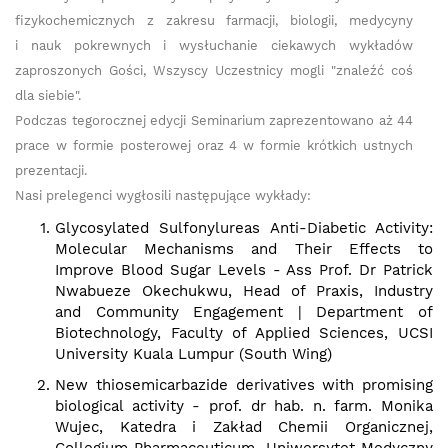
fizykochemicznych z zakresu farmacji, biologii, medycyny
i nauk pokrewnych i wysłuchanie ciekawych wykładów
zaproszonych Gości, Wszyscy Uczestnicy mogli "znaleźć coś
dla siebie".
Podczas tegorocznej edycji Seminarium zaprezentowano aż 44
prace w formie posterowej oraz 4 w formie krótkich ustnych
prezentacji.
Nasi prelegenci wygłosili następujące wykłady:
Glycosylated Sulfonylureas Anti-Diabetic Activity:
Molecular Mechanisms and Their Effects to
Improve Blood Sugar Levels - Ass Prof. Dr Patrick
Nwabueze Okechukwu, Head of Praxis, Industry
and Community Engagement | Department of
Biotechnology, Faculty of Applied Sciences, UCSI
University Kuala Lumpur (South Wing)
New thiosemicarbazide derivatives with promising
biological activity - prof. dr hab. n. farm. Monika
Wujec, Katedra i Zakład Chemii Organicznej,